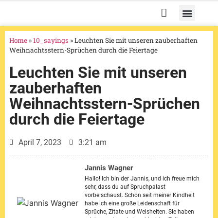
Familie und Bezieh
Emotionen und Stimm
Humor und Unterha
Feiertage und Anlässe
Lebensweisheiten und 
Home
»
10_sayings
»
Leuchten Sie mit unseren zauberhaften
Weihnachtsstern-Sprüchen durch die Feiertage
Leuchten Sie mit unseren
zauberhaften
Weihnachtsstern-Sprüchen
durch die Feiertage
April 7, 2023
3:21 am
Jannis Wagner
Hallo! Ich bin der Jannis, und ich freue mich
sehr, dass du auf Spruchpalast
vorbeischaust. Schon seit meiner Kindheit
habe ich eine große Leidenschaft für
Sprüche, Zitate und Weisheiten. Sie haben