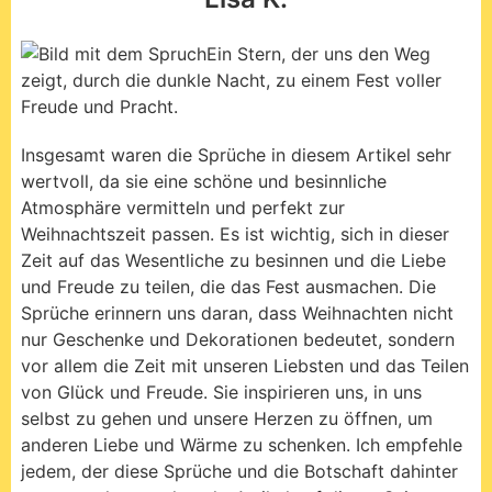
Zeit auf das Wesentliche zu besinnen und die Liebe
und Freude zu teilen, die das Fest ausmachen. Die
Sprüche erinnern uns daran, dass Weihnachten nicht
nur Geschenke und Dekorationen bedeutet, sondern
vor allem die Zeit mit unseren Liebsten und das Teilen
von Glück und Freude. Sie inspirieren uns, in uns
selbst zu gehen und unsere Herzen zu öffnen, um
anderen Liebe und Wärme zu schenken. Ich empfehle
jedem, der diese Sprüche und die Botschaft dahinter
genossen hat, noch mehr Artikel auf dieser Seite
anzusehen. Hier gibt es viele weitere inspirierende
Texte und Ideen, um das Leben auf eine positive und
bereichernde Weise zu gestalten. Insgesamt war
dieser Artikel eine wundervolle Erinnerung daran, was
wirklich wichtig ist im Leben und wie wir uns auf das
Wesentliche besinnen können. Ich hoffe, dass jeder,
der diesen Artikel liest, etwas Wertvolles daraus
mitnehmen kann und sich von den Sprüchen
inspirieren lässt.