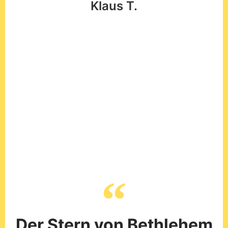
Der Stern von Bethlehem
leuchtet hell, bringt den
Frieden auf die Welt.
Markus B.