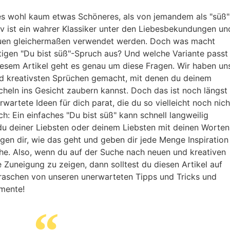
es wohl kaum etwas Schöneres, als von jemandem als "süß"
v ist ein wahrer Klassiker unter den Liebesbekundungen un
auen gleichermaßen verwendet werden. Doch was macht
tigen "Du bist süß"-Spruch aus? Und welche Variante passt
iesem Artikel geht es genau um diese Fragen. Wir haben un
d kreativsten Sprüchen gemacht, mit denen du deinem
heln ins Gesicht zaubern kannst. Doch das ist noch längst
rwartete Ideen für dich parat, die du so vielleicht noch nich
ch: Ein einfaches "Du bist süß" kann schnell langweilig
du deiner Liebsten oder deinem Liebsten mit deinen Worten
eigen dir, wie das geht und geben dir jede Menge Inspiration
che. Also, wenn du auf der Suche nach neuen und kreativen
Zuneigung zu zeigen, dann solltest du diesen Artikel auf
rraschen von unseren unerwarteten Tipps und Tricks und
mente!